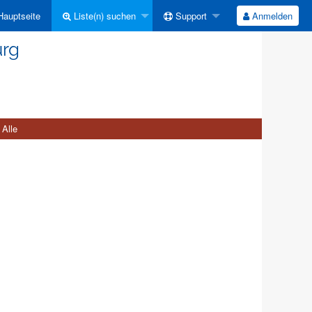
auptseite
Liste(n) suchen
Support
Anmelden
urg
Alle