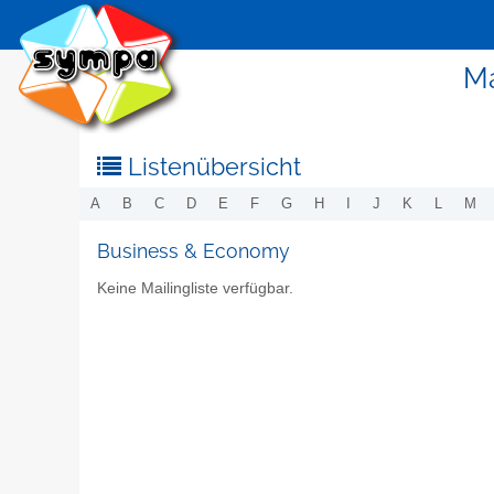
Ma
Listenübersicht
A
B
C
D
E
F
G
H
I
J
K
L
M
Business & Economy
Keine Mailingliste verfügbar.