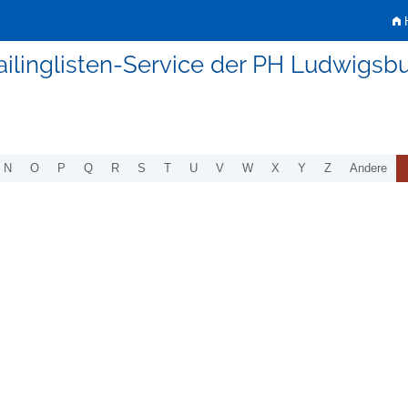
H
ilinglisten-Service der PH Ludwigsb
N
O
P
Q
R
S
T
U
V
W
X
Y
Z
Andere